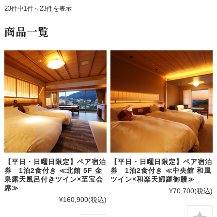
23件中1件～23件を表示
商品一覧
【平日・日曜日限定】ペア宿泊
【平日・日曜日限定】ペア宿泊
券 1泊2食付き ≪北館 5F 金
券 1泊2食付き ≪中央館 和風
泉露天風呂付きツイン×至宝会
ツイン×和楽天婦羅御膳≫
席≫
¥70,700
(税込)
¥160,900
(税込)