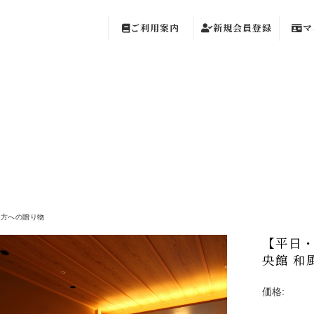
ご利用案内
新規会員登録
マ
な方への贈り物
【平日・
央館 和
価格: