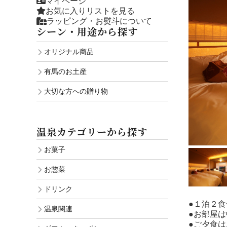
マイページ
お気に入りリストを見る
ラッピング・お熨斗について
シーン・用途から探す
オリジナル商品
有馬のお土産
大切な方への贈り物
温泉カテゴリーから探す
お菓子
お惣菜
ドリンク
●１泊２
温泉関連
●お部屋
●ご夕食