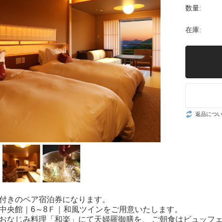
数量:
在庫:
返品につ
食付きのペア宿泊券になります。
は中央館｜6～8Ｆ｜和風ツインをご用意いたします。
はおなじみ料理「和楽」にて天婦羅御膳を、 ご朝食はビュッフ