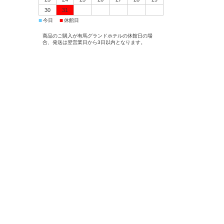
30
31
■
■
今日
休館日
商品のご購入が有馬グランドホテルの休館日の場
合、発送は翌営業日から3日以内となります。