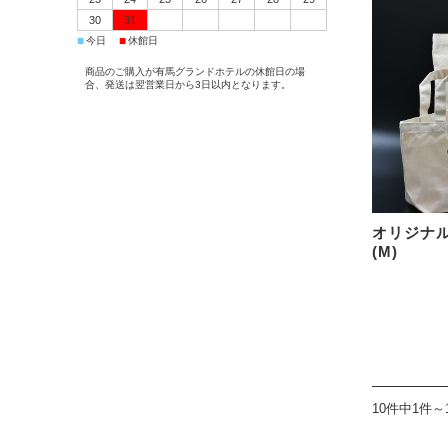
30
31
■
■
今日
休館日
商品のご購入が有馬グランドホテルの休館日の場
合、発送は翌営業日から3日以内となります。
オリジナ
(M)
10件中1件～