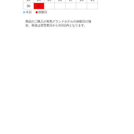
30
31
■
■
今日
休館日
商品のご購入が有馬グランドホテルの休館日の場
合、発送は翌営業日から3日以内となります。