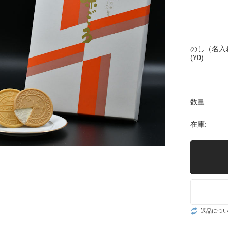
のし（名入
(¥0)
数量:
在庫:
返品につ