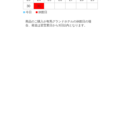
30
31
■
■
今日
休館日
商品のご購入が有馬グランドホテルの休館日の場
合、発送は翌営業日から3日以内となります。