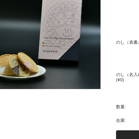
のし（表書
のし（名入
(¥0)
数量:
在庫: