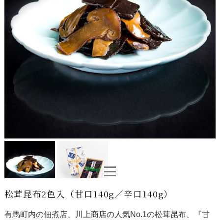
松茸昆布2色入（甘口140g／辛口140g）
有馬町内の佃煮店、川上商店の人気No.1の松茸昆布、『甘